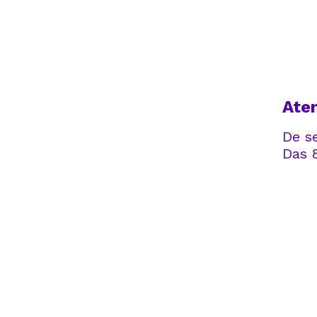
Ate
De s
Das 8