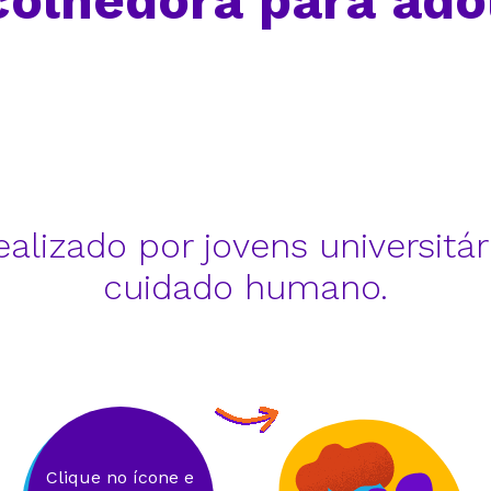
colhedora para ado
izado por jovens universitár
cuidado humano.
Clique no ícone e