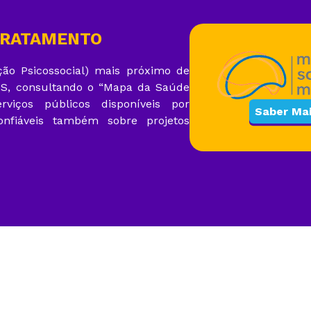
TRATAMENTO
ão Psicossocial) mais próximo de
SUS, consultando o “Mapa da Saúde
iços públicos disponíveis por
Saber Ma
onfiáveis também sobre projetos