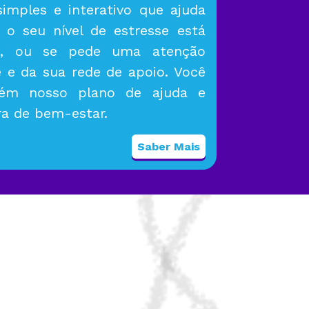
imples e interativo que ajuda
e o seu nível de estresse está
o, ou se pede uma atenção
e e da sua rede de apoio. Você
bém nosso plano de ajuda e
ra de bem-estar.
Saber Mais