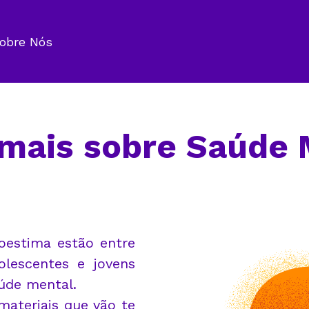
obre Nós
 mais sobre Saúde 
toestima estão entre
lescentes e jovens
aúde mental.
materiais que vão te