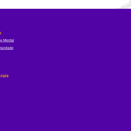
s
e Mental
ivacidade
iais