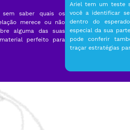
Ariel tem um teste s
você a identificar s
 sem saber quais os
dentro do esperad
relação merece ou não
especial da sua part
bre alguma das suas
pode conferir tam
aterial perfeito para
traçar estratégias pa